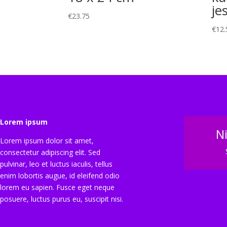
je
€
23.75
€
12.
Lorem ipsum
N
Lorem ipsum dolor sit amet,
consectetur adipiscing elit. Sed
pulvinar, leo et luctus iaculis, tellus
enim lobortis augue, id eleifend odio
lorem eu sapien. Fusce eget neque
posuere, luctus purus eu, suscipit nisi.