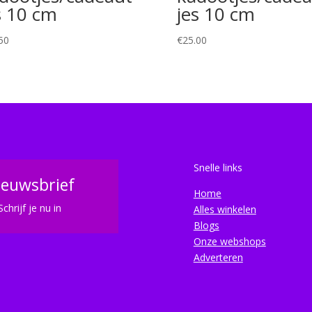
s 10 cm
jes 10 cm
50
€
25.00
Snelle links
ieuwsbrief
Home
Schrijf je nu in
Alles winkelen
Blogs
Onze webshops
Adverteren