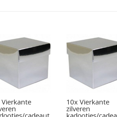
 Vierkante
10x Vierkante
lveren
zilveren
dootjes/cadeaut
kadootjes/cadea