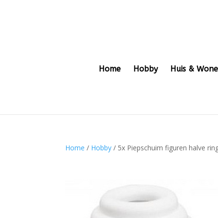
Home
Hobby
Huis & Won
Home
/
Hobby
/ 5x Piepschuim figuren halve ri