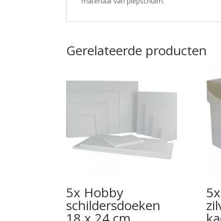
materiaal van piepschuim.
Gerelateerde producten
5x Hobby
5x
schildersdoeken
zi
18 x 24 cm
ka