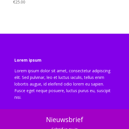
€
25.00
Lorem ipsum
Lorem ipsum dolor sit amet, consectetur adipiscing
elit. Sed pulvinar, leo et luctus iaculis, tellus enim
lobortis augue, id eleifend odio lorem eu sapien.
Fusce eget neque posuere, luctus purus eu, suscipit
nisi.
Nieuwsbrief