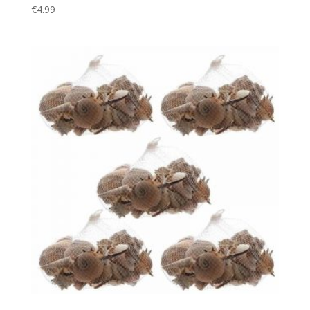
€
4.99