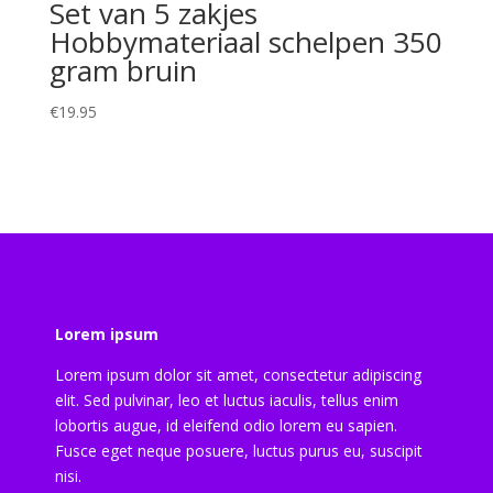
Set van 5 zakjes
Hobbymateriaal schelpen 350
gram bruin
€
19.95
Lorem ipsum
Lorem ipsum dolor sit amet, consectetur adipiscing
elit. Sed pulvinar, leo et luctus iaculis, tellus enim
lobortis augue, id eleifend odio lorem eu sapien.
Fusce eget neque posuere, luctus purus eu, suscipit
nisi.