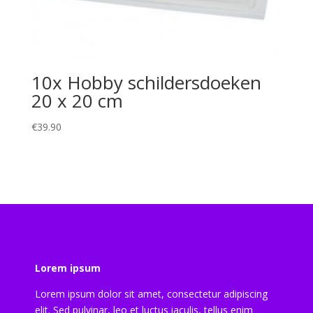
10x Hobby schildersdoeken
20 x 20 cm
€
39.90
Lorem ipsum
Lorem ipsum dolor sit amet, consectetur adipiscing
elit. Sed pulvinar, leo et luctus iaculis, tellus enim