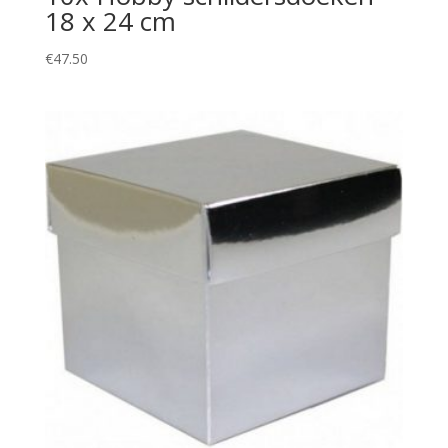
18 x 24 cm
€
47.50