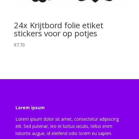
24x Krijtbord folie etiket
stickers voor op potjes
€
7.70
Lorem ipsum
Lorem ipsum dolor sit amet, consectetur adipiscing
elit. Sed pulvinar, leo et luctus iaculis, tellus enim
lobortis augue, id eleifend odio lorem eu sapien.