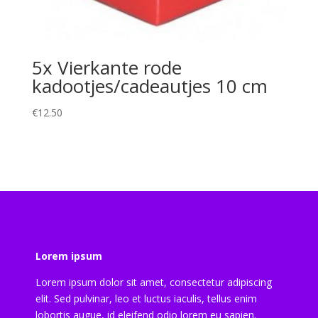
5x Vierkante rode
kadootjes/cadeautjes 10 cm
€
12.50
Lorem ipsum
Lorem ipsum dolor sit amet, consectetur adipiscing
elit. Sed pulvinar, leo et luctus iaculis, tellus enim
lobortis augue, id eleifend odio lorem eu sapien.