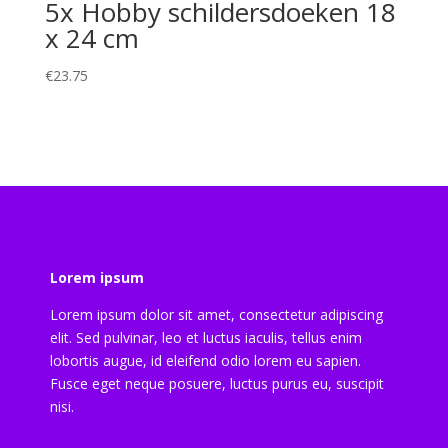
5x Hobby schildersdoeken 18
x 24 cm
€
23.75
Lorem ipsum
Lorem ipsum dolor sit amet, consectetur adipiscing
elit. Sed pulvinar, leo et luctus iaculis, tellus enim
lobortis augue, id eleifend odio lorem eu sapien.
Fusce eget neque posuere, luctus purus eu, suscipit
nisi.