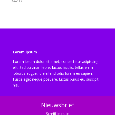
€
23.97
Lorem ipsum
Lorem ipsum dolor sit amet, consectetur adipiscing
elit. Sed pulvinar, leo et luctus iaculis, tellus enim
lobortis augue, id eleifend odio lorem eu sapien.
Fusce eget neque posuere, luctus purus eu, suscipit
nisi.
Nieuwsbrief
Schrijf je nu in