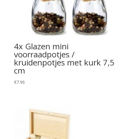
4x Glazen mini
voorraadpotjes /
kruidenpotjes met kurk 7,5
cm
€
7.96