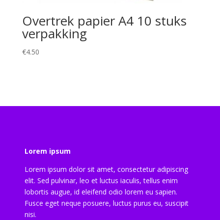
Overtrek papier A4 10 stuks
verpakking
€
4.50
Lorem ipsum
Lorem ipsum dolor sit amet, consectetur adipiscing
elit. Sed pulvinar, leo et luctus iaculis, tellus enim
lobortis augue, id eleifend odio lorem eu sapien.
Fusce eget neque posuere, luctus purus eu, suscipit
nisi.