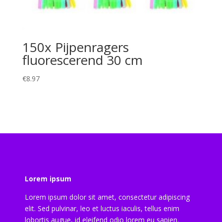
150x Pijpenragers
fluorescerend 30 cm
€
8.97
Lorem ipsum
Lorem ipsum dolor sit amet, consectetur adipiscing
elit. Sed pulvinar, leo et luctus iaculis, tellus enim
lobortis augue, id eleifend odio lorem eu sapien.