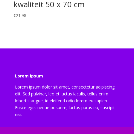
kwaliteit 50 x 70 cm
€
21.98
Lorem ipsum
Lorem ipsum dolor sit amet, consectetur adipiscing
elit. Sed pulvinar, leo et luctus iaculis, tellus enim
lobortis augue, id eleifend odio lorem eu sapien.
Fusce eget neque posuere, luctus purus eu, suscipit
nisi.