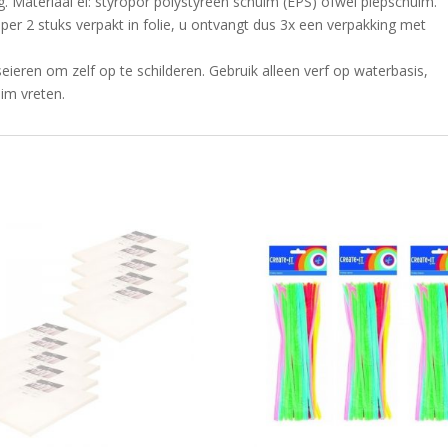
g. Materiaal ei: styropor polystyreen schuim (EPS) ofwel piepschuim.
n per 2 stuks verpakt in folie, u ontvangt dus 3x een verpakking met
ieren om zelf op te schilderen. Gebruik alleen verf op waterbasis,
im vreten.