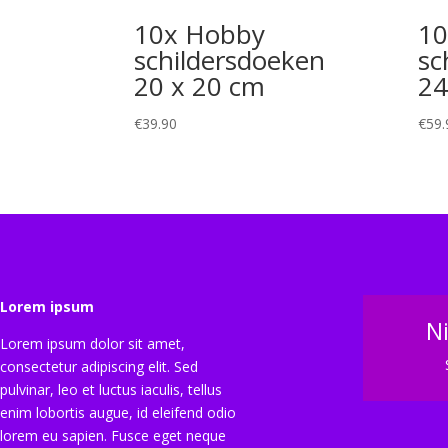
10x Hobby
10
schildersdoeken
sc
20 x 20 cm
24
€
39.90
€
59.
Lorem ipsum
N
Lorem ipsum dolor sit amet,
consectetur adipiscing elit. Sed
pulvinar, leo et luctus iaculis, tellus
enim lobortis augue, id eleifend odio
lorem eu sapien. Fusce eget neque