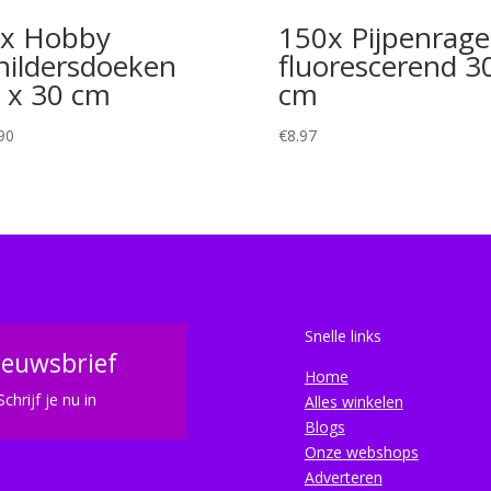
x Hobby
150x Pijpenrage
hildersdoeken
fluorescerend 3
 x 30 cm
cm
90
€
8.97
Snelle links
ieuwsbrief
Home
Schrijf je nu in
Alles winkelen
Blogs
Onze webshops
Adverteren