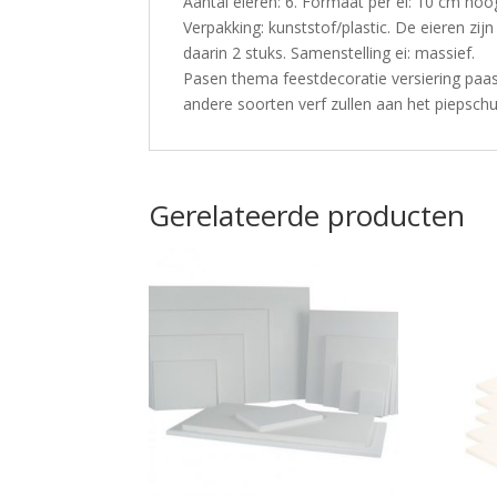
Aantal eieren: 6. Formaat per ei: 10 cm hoo
Verpakking: kunststof/plastic. De eieren zij
daarin 2 stuks. Samenstelling ei: massief.
Pasen thema feestdecoratie versiering paase
andere soorten verf zullen aan het piepschu
Gerelateerde producten