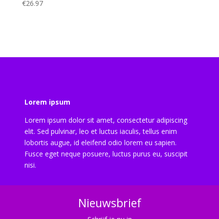
€
26.97
Lorem ipsum
Lorem ipsum dolor sit amet, consectetur adipiscing
elit. Sed pulvinar, leo et luctus iaculis, tellus enim
lobortis augue, id eleifend odio lorem eu sapien.
Fusce eget neque posuere, luctus purus eu, suscipit
nisi.
Nieuwsbrief