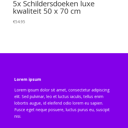
5x Schildersdoeken luxe
kwaliteit 50 x 70 cm
€
54.95
Lorem ipsum
Lorem ipsum dolor sit amet, consectetur adipiscing
elit. Sed pulvinar, leo et luctus iaculis, tellus enim
lobortis augue, id eleifend odio lorem eu sapien.
Fusce eget neque posuere, luctus purus eu, suscipit
nisi.