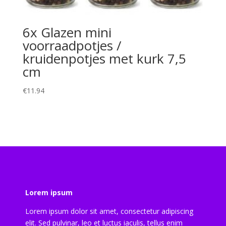
6x Glazen mini
voorraadpotjes /
kruidenpotjes met kurk 7,5
cm
€
11.94
Lorem ipsum
Lorem ipsum dolor sit amet, consectetur adipiscing
elit. Sed pulvinar, leo et luctus iaculis, tellus enim