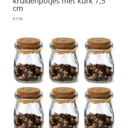
kruidenpotjes met kurk 7,5
cm
€
7.96