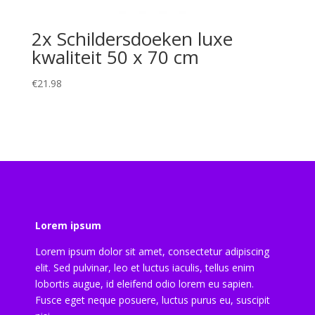
2x Schildersdoeken luxe
kwaliteit 50 x 70 cm
€
21.98
Lorem ipsum
Lorem ipsum dolor sit amet, consectetur adipiscing
elit. Sed pulvinar, leo et luctus iaculis, tellus enim
lobortis augue, id eleifend odio lorem eu sapien.
Fusce eget neque posuere, luctus purus eu, suscipit