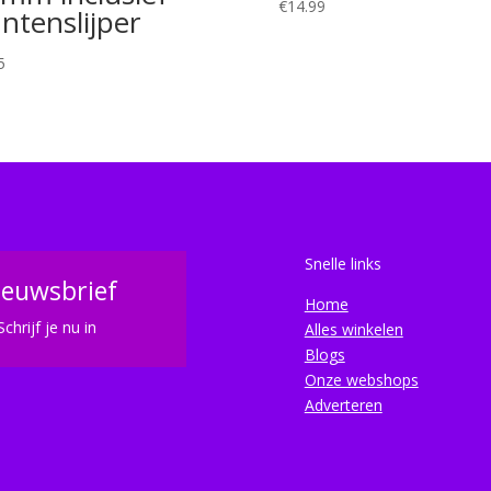
€
14.99
ntenslijper
5
Snelle links
ieuwsbrief
Home
Schrijf je nu in
Alles winkelen
Blogs
Onze webshops
Adverteren