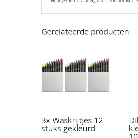
Hobby/kantoor/speelgoed schoolbordkrijtjes
Gerelateerde producten
3x Waskrijtjes 12
Di
stuks gekleurd
kl
10