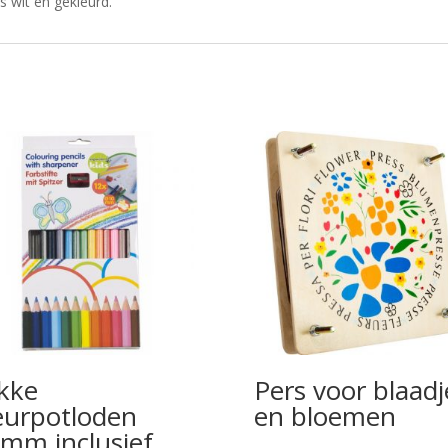
 wit en gekleurd.
kke
Pers voor blaadj
eurpotloden
en bloemen
mm inclusief