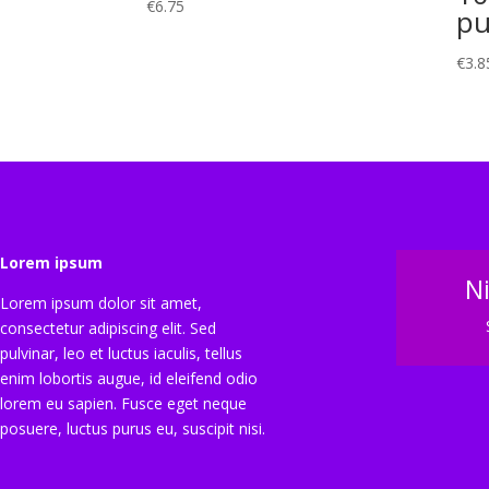
€
6.75
pu
€
3.8
Lorem ipsum
N
Lorem ipsum dolor sit amet,
consectetur adipiscing elit. Sed
pulvinar, leo et luctus iaculis, tellus
enim lobortis augue, id eleifend odio
lorem eu sapien. Fusce eget neque
posuere, luctus purus eu, suscipit nisi.