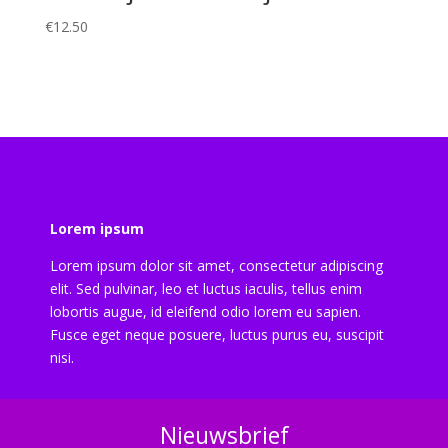
€
12.50
Lorem ipsum
Lorem ipsum dolor sit amet, consectetur adipiscing
elit. Sed pulvinar, leo et luctus iaculis, tellus enim
lobortis augue, id eleifend odio lorem eu sapien.
Fusce eget neque posuere, luctus purus eu, suscipit
nisi.
Nieuwsbrief