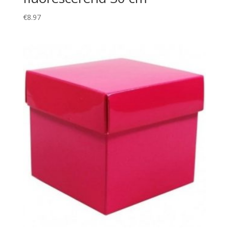
€
8.97