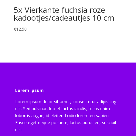
5x Vierkante fuchsia roze
kadootjes/cadeautjes 10 cm
€
12.50
Lorem ipsum
Lorem ipsum dolor sit amet, consectetur adipiscing
elit. Sed pulvinar, leo et luctus iaculis, tellus enim
lobortis augue, id eleifend odio lorem eu sapien.
Fusce eget neque posuere, luctus purus eu, suscipit
nisi.