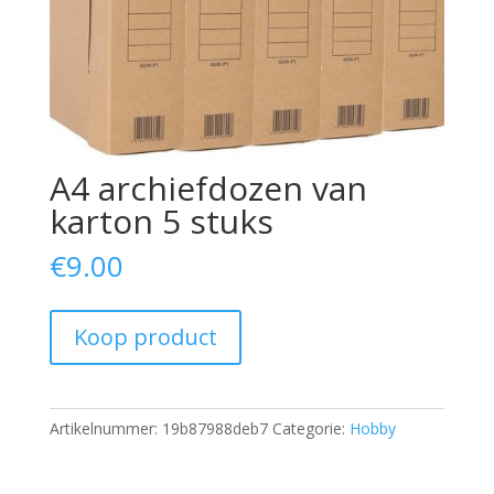
A4 archiefdozen van
karton 5 stuks
€
9.00
Koop product
Artikelnummer:
19b87988deb7
Categorie:
Hobby