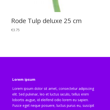
Rode Tulp deluxe 25 cm
€
3.75
Lorem ipsum
Lorem ipsum dolor sit amet, consectetur adipiscing
elit. Sed pulvinar, leo et luctus iaculis, tellus enim
lobortis augue, id eleifend odio lorem eu sapien.
Fusce eget neque posuere, luctus purus eu, suscipit