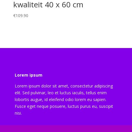
kwaliteit 40 x 60 cm
€
109.90
Lorem ipsum
Lorem ipsum dolor sit amet, consectetur adipiscing
elit. Sed pulvinar, leo et luctus iaculis, tellus enim
lobortis augue, id eleifend odio lorem eu sapien.
Fusce eget neque posuere, luctus purus eu, suscipit
nisi.