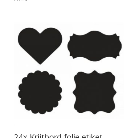
24x Krijtbord folie etiket