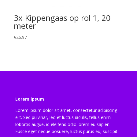
3x Kippengaas op rol 1, 20
meter
€
26.97
Lorem ipsum
Lorem ipsum dolor sit amet, consectetur adipiscing
elit. Sed pulvinar, leo et luctus iaculis, tellus enim
lobortis augue, id eleifend odio lorem eu sapien.
Fusce eget neque posuere, luctus purus eu, suscipit