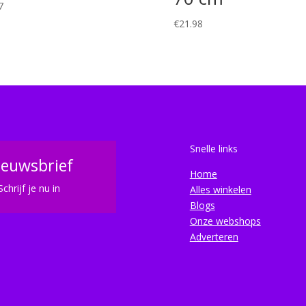
7
€
21.98
Snelle links
ieuwsbrief
Home
Schrijf je nu in
Alles winkelen
Blogs
Onze webshops
Adverteren