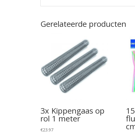
Gerelateerde producten
3x Kippengaas op
15
rol 1 meter
fl
c
€
23.97