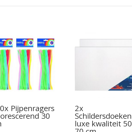
0x Pijpenragers
2x
uorescerend 30
Schildersdoeken
m
luxe kwaliteit 50
70 cm