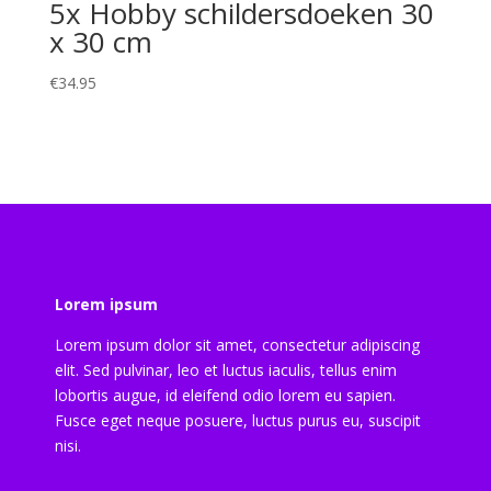
5x Hobby schildersdoeken 30
x 30 cm
€
34.95
Lorem ipsum
Lorem ipsum dolor sit amet, consectetur adipiscing
elit. Sed pulvinar, leo et luctus iaculis, tellus enim
lobortis augue, id eleifend odio lorem eu sapien.
Fusce eget neque posuere, luctus purus eu, suscipit
nisi.