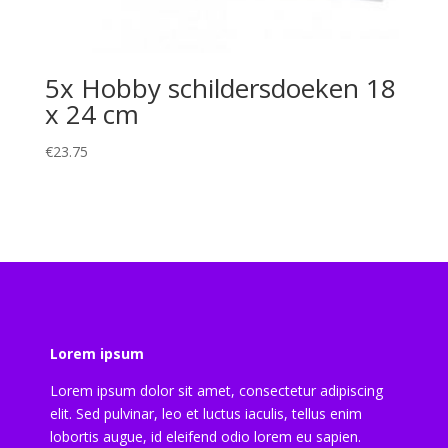
5x Hobby schildersdoeken 18
x 24 cm
€
23.75
Lorem ipsum
Lorem ipsum dolor sit amet, consectetur adipiscing
elit. Sed pulvinar, leo et luctus iaculis, tellus enim
lobortis augue, id eleifend odio lorem eu sapien.