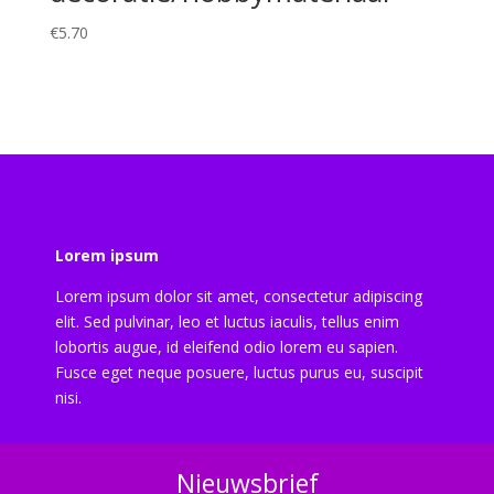
€
5.70
Lorem ipsum
Lorem ipsum dolor sit amet, consectetur adipiscing
elit. Sed pulvinar, leo et luctus iaculis, tellus enim
lobortis augue, id eleifend odio lorem eu sapien.
Fusce eget neque posuere, luctus purus eu, suscipit
nisi.
Nieuwsbrief