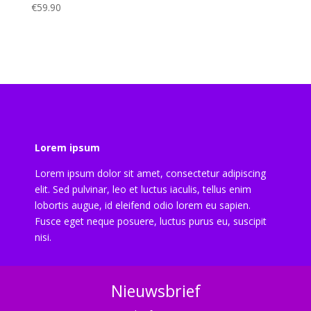
€
59.90
Lorem ipsum
Lorem ipsum dolor sit amet, consectetur adipiscing
elit. Sed pulvinar, leo et luctus iaculis, tellus enim
lobortis augue, id eleifend odio lorem eu sapien.
Fusce eget neque posuere, luctus purus eu, suscipit
nisi.
Nieuwsbrief