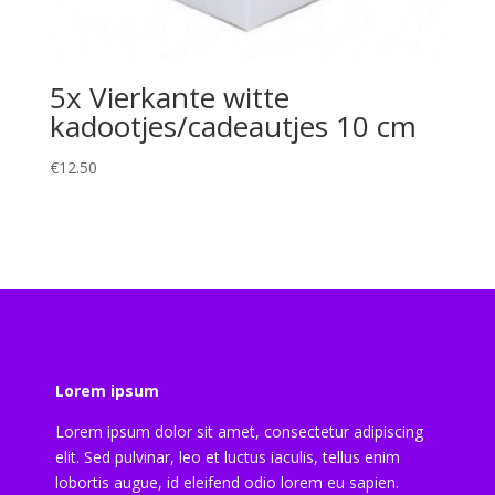
5x Vierkante witte
kadootjes/cadeautjes 10 cm
€
12.50
Lorem ipsum
Lorem ipsum dolor sit amet, consectetur adipiscing
elit. Sed pulvinar, leo et luctus iaculis, tellus enim
lobortis augue, id eleifend odio lorem eu sapien.