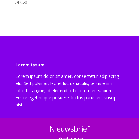
€
47.50
Lorem ipsum
Lorem ipsum dolor sit amet, consectetur adipiscing
elit. Sed pulvinar, leo et luctus iaculis, tellus enim
lobortis augue, id eleifend odio lorem eu sapien.
Fusce eget neque posuere, luctus purus eu, suscipit
nisi.
Nieuwsbrief