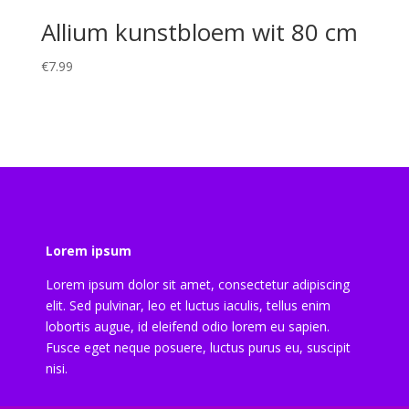
Allium kunstbloem wit 80 cm
€
7.99
Lorem ipsum
Lorem ipsum dolor sit amet, consectetur adipiscing
elit. Sed pulvinar, leo et luctus iaculis, tellus enim
lobortis augue, id eleifend odio lorem eu sapien.
Fusce eget neque posuere, luctus purus eu, suscipit
nisi.