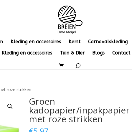
en
Kleding en accessoires
Kerst
Carnavalskleding
Kleding en accessoires
Tuin & Dier
Blogs
Contact
et roze strikken
Groen
kadopapier/inpakpapier
met roze strikken
€
5.97