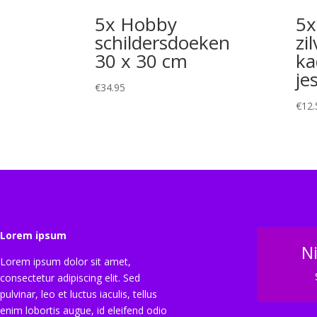
5x Hobby
5x
schildersdoeken
zi
30 x 30 cm
ka
je
€
34.95
€
12.
Lorem ipsum
N
Lorem ipsum dolor sit amet,
consectetur adipiscing elit. Sed
pulvinar, leo et luctus iaculis, tellus
enim lobortis augue, id eleifend odio