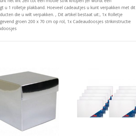
kunt het lint zelf tot een mooie strik knopen (er wordt een
gt u 1 rolletje plakband. Hoeveel cadeautjes u kunt verpakken met dit
ten die u wilt verpakken. , Dit artikel bestaat uit:, 1x Rolletje
tgevend groen 200 x 70 cm op rol, 1x Cadeaudoosjes strikinstructie
audoosjes