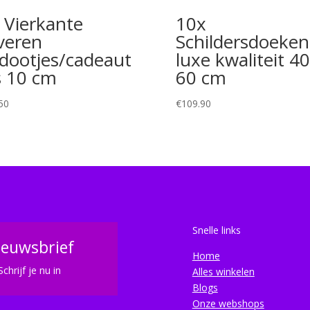
 Vierkante
10x
lveren
Schildersdoeken
dootjes/cadeaut
luxe kwaliteit 40
s 10 cm
60 cm
50
€
109.90
Snelle links
ieuwsbrief
Home
Schrijf je nu in
Alles winkelen
Blogs
Onze webshops