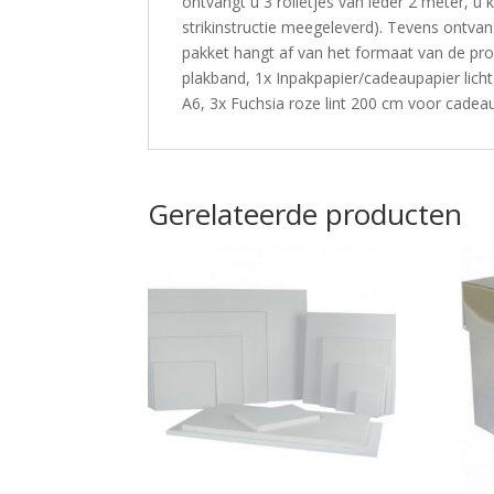
ontvangt u 3 rolletjes van ieder 2 meter, u 
strikinstructie meegeleverd). Tevens ontvan
pakket hangt af van het formaat van de produc
plakband, 1x Inpakpapier/cadeaupapier lich
A6, 3x Fuchsia roze lint 200 cm voor cade
Gerelateerde producten