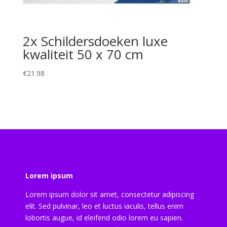
2x Schildersdoeken luxe
kwaliteit 50 x 70 cm
€
21.98
Lorem ipsum
Lorem ipsum dolor sit amet, consectetur adipiscing
elit. Sed pulvinar, leo et luctus iaculis, tellus enim
lobortis augue, id eleifend odio lorem eu sapien.