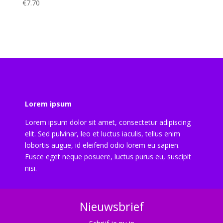
€
7.70
Lorem ipsum
Lorem ipsum dolor sit amet, consectetur adipiscing
elit. Sed pulvinar, leo et luctus iaculis, tellus enim
lobortis augue, id eleifend odio lorem eu sapien.
Fusce eget neque posuere, luctus purus eu, suscipit
nisi.
Nieuwsbrief