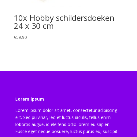
10x Hobby schildersdoeken
24 x 30 cm
€
59.90
Lorem ipsum
Lorem ipsum dolor sit amet, consectetur adipiscing
elit. Sed pulvinar, leo et luctus iaculis, tellus enim
lobortis augue, id eleifend odio lorem eu sapien.
Fusce eget neque posuere, luctus purus eu, suscipit