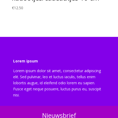
€
12.50
Lorem ipsum
Lorem ipsum dolor sit amet, consectetur adipiscing
elit. Sed pulvinar, leo et luctus iaculis, tellus enim
lobortis augue, id eleifend odio lorem eu sapien.
Fusce eget neque posuere, luctus purus eu, suscipit
nisi.
Nieuwsbrief