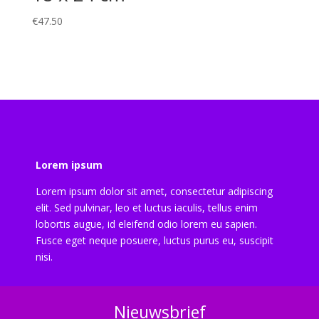
€
47.50
Lorem ipsum
Lorem ipsum dolor sit amet, consectetur adipiscing
elit. Sed pulvinar, leo et luctus iaculis, tellus enim
lobortis augue, id eleifend odio lorem eu sapien.
Fusce eget neque posuere, luctus purus eu, suscipit
nisi.
Nieuwsbrief