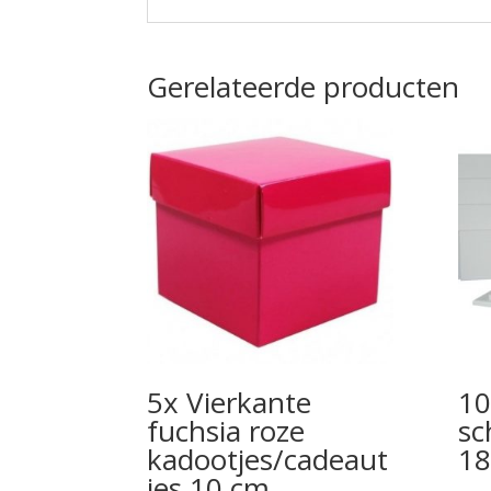
Gerelateerde producten
5x Vierkante
10
fuchsia roze
sc
kadootjes/cadeaut
18
jes 10 cm