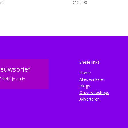
50
€
129.90
Snelle links
ieuwsbrief
Home
Schrijf je nu in
Alles winkelen
Blogs
Onze webshops
Adverteren