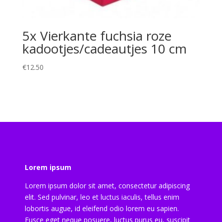
5x Vierkante fuchsia roze
kadootjes/cadeautjes 10 cm
€
12.50
Lorem ipsum
Lorem ipsum dolor sit amet, consectetur adipiscing
elit. Sed pulvinar, leo et luctus iaculis, tellus enim
lobortis augue, id eleifend odio lorem eu sapien.
Fusce eget neque posuere, luctus purus eu, suscipit