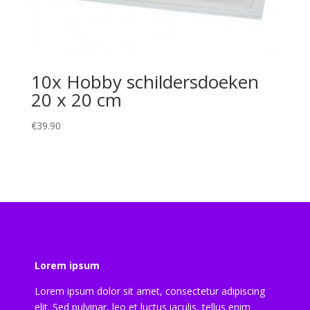
10x Hobby schildersdoeken
20 x 20 cm
€
39.90
Lorem ipsum
Lorem ipsum dolor sit amet, consectetur adipiscing
elit. Sed pulvinar, leo et luctus iaculis, tellus enim