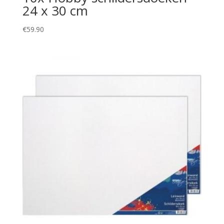
24 x 30 cm
€
59.90