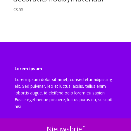
€
8.55
Lorem ipsum
Lorem ipsum dolor sit amet, consectetur adipiscing
elit. Sed pulvinar, leo et luctus iaculis, tellus enim
lobortis augue, id eleifend odio lorem eu sapien.
Fusce eget neque posuere, luctus purus eu, suscipit
nisi.
Nieuwsbrief