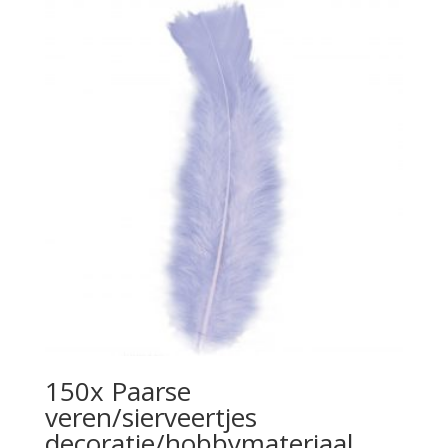
150x Paarse
veren/sierveertjes
decoratie/hobbymateriaal