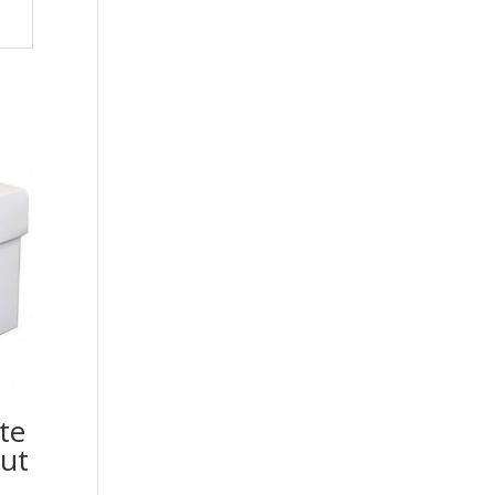
te
ut