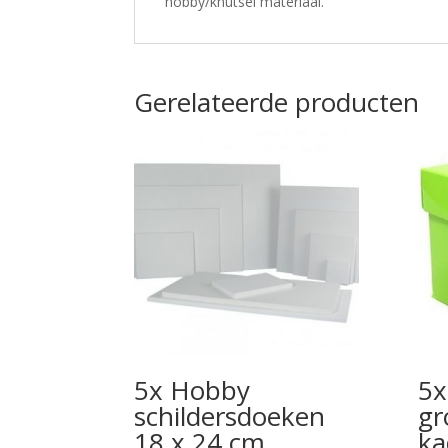
hobby/knutsel materiaal.
Gerelateerde producten
5x Hobby
5x
schildersdoeken
gr
18 x 24 cm
ka