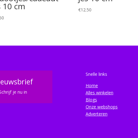
s 10 cm
€
12.50
50
Snelle links
ieuwsbrief
Home
Schrijf je nu in
Alles winkelen
Blogs
Onze webshops
Adverteren