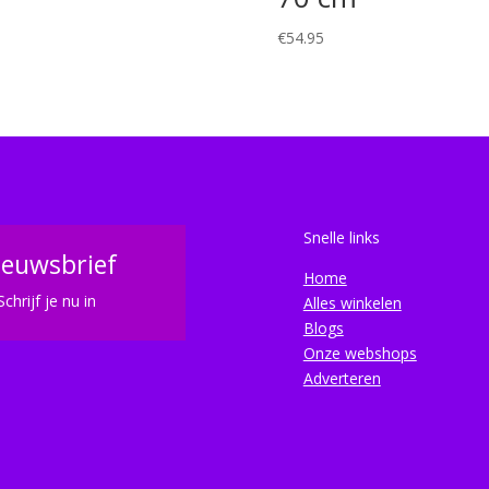
€
54.95
Snelle links
ieuwsbrief
Home
Schrijf je nu in
Alles winkelen
Blogs
Onze webshops
Adverteren