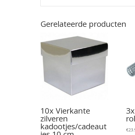
Gerelateerde producten
10x Vierkante
3x
zilveren
ro
kadootjes/cadeaut
€
23.
jes 10 cm