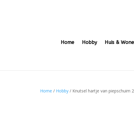
Home
Hobby
Huis & Won
Home
/
Hobby
/ Knutsel hartje van piepschuim 