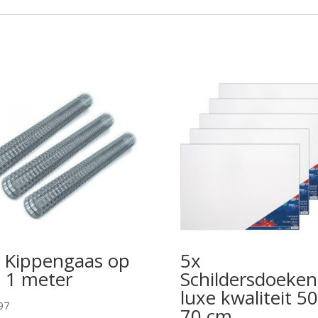
 Kippengaas op
5x
l 1 meter
Schildersdoeken
luxe kwaliteit 50
97
70 cm