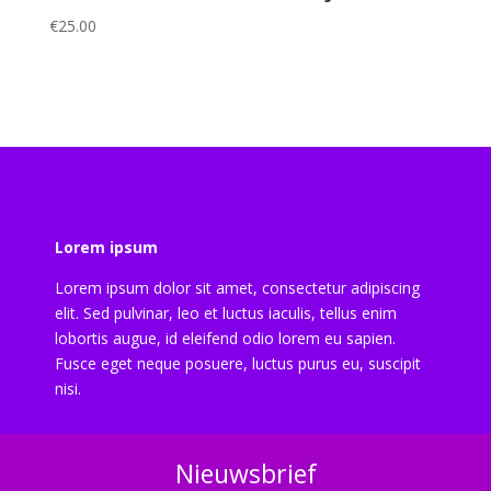
€
25.00
Lorem ipsum
Lorem ipsum dolor sit amet, consectetur adipiscing
elit. Sed pulvinar, leo et luctus iaculis, tellus enim
lobortis augue, id eleifend odio lorem eu sapien.
Fusce eget neque posuere, luctus purus eu, suscipit
nisi.
Nieuwsbrief