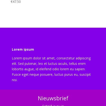
€
47.50
Lorem ipsum
Lorem ipsum dolor sit amet, consectetur adipiscing
elit. Sed pulvinar, leo et luctus iaculis, tellus enim
lobortis augue, id eleifend odio lorem eu sapien.
Fusce eget neque posuere, luctus purus eu, suscipit
nisi.
Nieuwsbrief