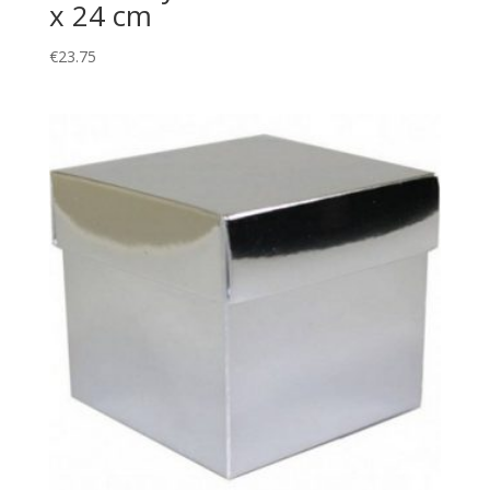
x 24 cm
€
23.75