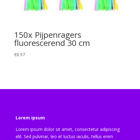
150x Pijpenragers
fluorescerend 30 cm
€
8.97
Lorem ipsum
Lorem ipsum dolor sit amet, consectetur adipiscing
elit. Sed pulvinar, leo et luctus iaculis, tellus enim