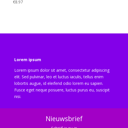
€
8.97
Lorem ipsum
Lorem ipsum dolor sit amet, consectetur adipiscing
elit. Sed pulvinar, leo et luctus iaculis, tellus enim
lobortis augue, id eleifend odio lorem eu sapien.
Fusce eget neque posuere, luctus purus eu, suscipit
nisi.
Nieuwsbrief