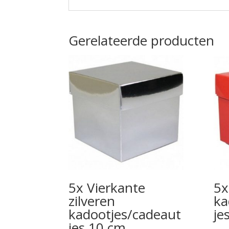
Gerelateerde producten
5x Vierkante
5x
zilveren
ka
kadootjes/cadeaut
je
jes 10 cm