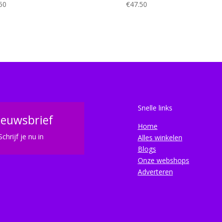
50
€
47.50
Snelle links
ieuwsbrief
Home
Schrijf je nu in
Alles winkelen
Blogs
Onze webshops
Adverteren