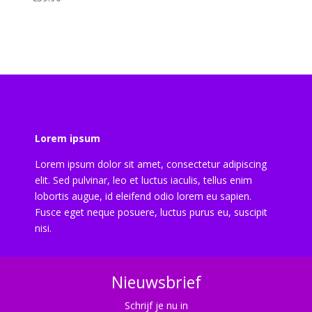
Lorem ipsum
Lorem ipsum dolor sit amet, consectetur adipiscing
elit. Sed pulvinar, leo et luctus iaculis, tellus enim
lobortis augue, id eleifend odio lorem eu sapien.
Fusce eget neque posuere, luctus purus eu, suscipit
nisi.
Nieuwsbrief
Schrijf je nu in