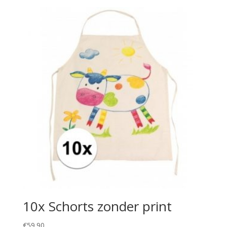
10x Schorts zonder print
€
59.90