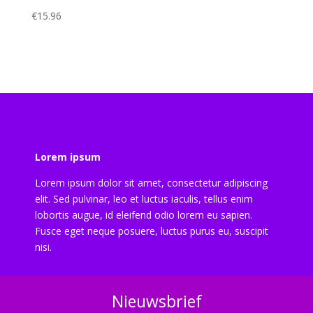
€
15.96
Lorem ipsum
Lorem ipsum dolor sit amet, consectetur adipiscing
elit. Sed pulvinar, leo et luctus iaculis, tellus enim
lobortis augue, id eleifend odio lorem eu sapien.
Fusce eget neque posuere, luctus purus eu, suscipit
nisi.
Nieuwsbrief